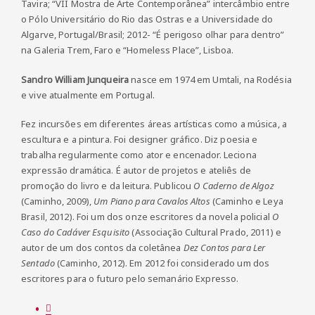
Tavira; “VII Mostra de Arte Contemporânea” intercâmbio entre
o Pólo Universitário do Rio das Ostras e a Universidade do
Algarve, Portugal/Brasil; 2012- “É perigoso olhar para dentro”
na Galeria Trem, Faro e “Homeless Place”, Lisboa.
Sandro William Junqueira
nasce em 1974 em Umtali, na Rodésia
e vive atualmente em Portugal.
Fez incursões em diferentes áreas artísticas como a música, a
escultura e a pintura. Foi designer gráfico. Diz poesia e
trabalha regularmente como ator e encenador. Leciona
expressão dramática. É autor de projetos e ateliês de
promoção do livro e da leitura. Publicou
O Caderno de Algoz
(Caminho, 2009),
Um Piano para Cavalos Altos
(Caminho e Leya
Brasil, 2012). Foi um dos onze escritores da novela policial
O
Caso do Cadáver Esquisito
(Associação Cultural Prado, 2011) e
autor de um dos contos da coletânea
Dez Contos para Ler
Sentado
(Caminho, 2012). Em 2012 foi considerado um dos
escritores para o futuro pelo semanário Expresso.