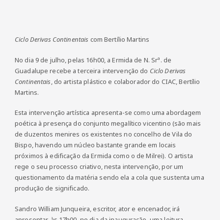
Ciclo Derivas Continentais
com Bertílio Martins
No dia 9 de julho, pelas 16h00, a Ermida de N. Srª. de
Guadalupe recebe a terceira intervenção do
Ciclo Derivas
Continentais
, do artista plástico e colaborador do CIAC, Bertílio
Martins.
Esta intervenção artística apresenta-se como uma abordagem
poética à presença do conjunto megalítico vicentino (são mais
de duzentos menires os existentes no concelho de Vila do
Bispo, havendo um núcleo bastante grande em locais
próximos à edificação da Ermida como o de Milrei). O artista
rege o seu processo criativo, nesta intervenção, por um
questionamento da matéria sendo ela a cola que sustenta uma
produção de significado.
Sandro William Junqueira, escritor, ator e encenador, irá
apresentar, às 17h00, no dia da inauguração, uma leitura