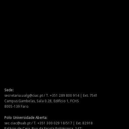
Sede:
secretaria.ualg@ciac.pt / T. +351 289 800 914 | Ext. 7541
Campus Gambelas, Sala 0.28, Edifício 1, FCHS
8005-139 Faro
Polo Universidade Aberta:
sec.ciac@uab.pt / T. +351 300 029 18/517 | Ext. 82918
Palácio de Ceia, Rua da Escola Politécnica, 147