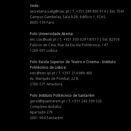
Sede:
secretaria.ualg@ciac.pt / T. +351 289 800 914 | Ext. 7541
Campus Gambelas, Sala 0.28, Edifício 1, FCHS
8005-139 Faro
Polo Universidade Aberta:
sec.ciac@uab.pt / T. +351 300 029 18/517 | Ext. 82918
Palácio de Ceia, Rua da Escola Politécnica, 147
1269-001 Lisboa
Polo Escola Superior de Teatro e Cinema - Instituto
Politécnico de Lisboa:
estc@estc.ipl.pt / T. +351 214 989 400
Av. Marquês de Pombal, 22 B
2700-571 Amadora
Polo Instituto Politécnico de Santarém
geral@ipsantarem.pt / T. +351 243 309 520
Complexo Andaluz
Apartado 279
2001-904 Santarém