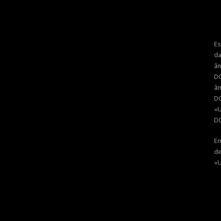
Es
da
âm
D
âm
D
«
D
Em
de
«U