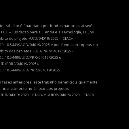
te trabalho é financiado por fundos nacionais através
 FCT – Fundação para a Ciência e a Tecnologia, I.P., no
bito do projeto «UID/04019/2025 – CIAC»
OI:
10.54499/UID/04019/2025
e por fundos europeus no
bito dos projetos
«UID/PRR/04019/2025»
OI:
10.54499/UID/PRR/04019/2025
e
UID/PRR2/04019/2025»
OI:
10.54499/UID/PRR2/04019/2025
 fases anteriores, este trabalho beneficiou igualmente
 financiamento no âmbito dos projetos
IDB/04019/2020 – CIAC» e «UIDP/04019/2020 – CIAC»