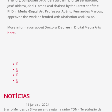
The jury, composed by Ângela Saldanha, Jorge Bernardino,
José Bidarra, Abel Gomes and chaired by the Director of the
PhD in Media-Digital Art, Professor Adérito Fernandes Marcos,
approved the work defended with Distinction and Praise.
More information about Doctoral Degree in Digital Media Arts
here
.
NOTÍCIAS
16 Janeiro, 2024
Bruno Mendes da Silva em entrevista na rádio TDM - Teledifusão de