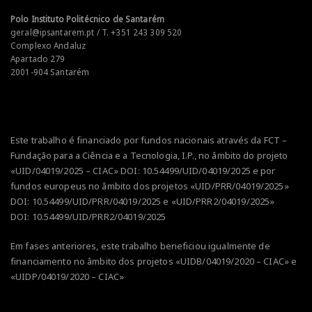
Polo Instituto Politécnico de Santarém
geral@ipsantarem.pt / T. +351 243 309 520
Complexo Andaluz
Apartado 279
2001-904 Santarém
Este trabalho é financiado por fundos nacionais através da FCT –
Fundação para a Ciência e a Tecnologia, I.P., no âmbito do projeto
«UID/04019/2025 – CIAC» DOI:
10.54499/UID/04019/2025
e por
fundos europeus no âmbito dos projetos
«UID/PRR/04019/2025»
DOI:
10.54499/UID/PRR/04019/2025
e
«UID/PRR2/04019/2025»
DOI:
10.54499/UID/PRR2/04019/2025
Em fases anteriores, este trabalho beneficiou igualmente de
financiamento no âmbito dos projetos «UIDB/04019/2020 – CIAC» e
«UIDP/04019/2020 – CIAC»