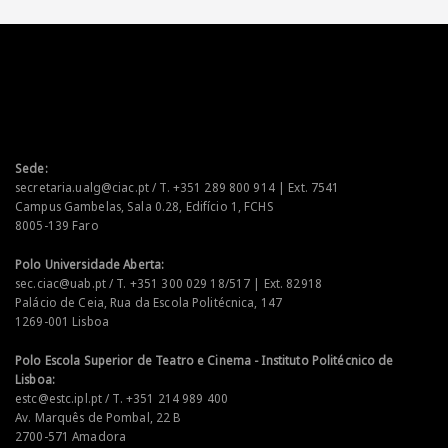
Sede:
secretaria.ualg@ciac.pt / T. +351 289 800 914 | Ext. 7541
Campus Gambelas, Sala 0.28, Edifício 1, FCHS
8005-139 Faro
Polo Universidade Aberta:
sec.ciac@uab.pt / T. +351 300 029 18/517 | Ext. 82918
Palácio de Ceia, Rua da Escola Politécnica, 147
1269-001 Lisboa
Polo Escola Superior de Teatro e Cinema - Instituto Politécnico de
Lisboa:
estc@estc.ipl.pt / T. +351 214 989 400
Av. Marquês de Pombal, 22 B
2700-571 Amadora