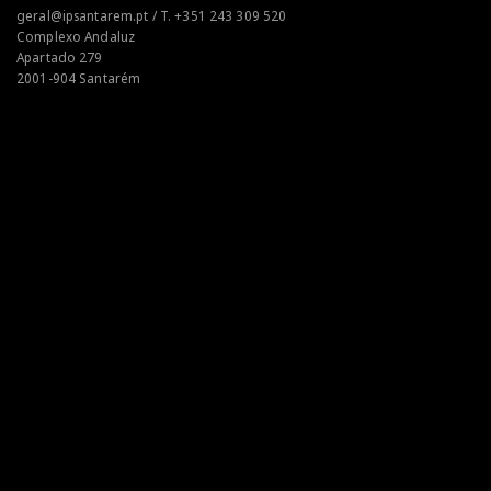
geral@ipsantarem.pt / T. +351 243 309 520
Complexo Andaluz
Apartado 279
2001-904 Santarém