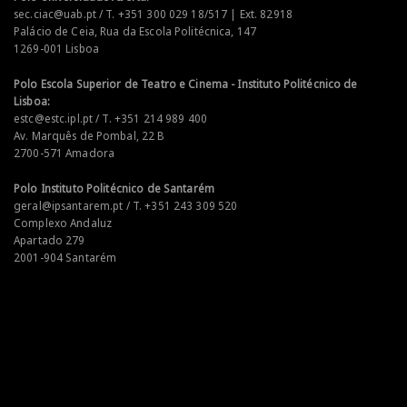
sec.ciac@uab.pt / T. +351 300 029 18/517 | Ext. 82918
Palácio de Ceia, Rua da Escola Politécnica, 147
1269-001 Lisboa
Polo Escola Superior de Teatro e Cinema - Instituto Politécnico de
Lisboa:
estc@estc.ipl.pt / T. +351 214 989 400
Av. Marquês de Pombal, 22 B
2700-571 Amadora
Polo Instituto Politécnico de Santarém
geral@ipsantarem.pt / T. +351 243 309 520
Complexo Andaluz
Apartado 279
2001-904 Santarém