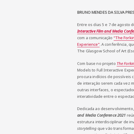
BRUNO MENDES DA SILVA PRES
Entre os dias 5 e 7 de agosto 
Interactive Film and Media Confe
com a comunicação
“The Forkin
Experience”
. A conferência, q
The Glasgow School of Art (Escó
Com base no projeto
The Forki
Models to Full Interactive Expe
procura indícios de possíveis
de interação serem cada vez ma
outras interfaces, o espectad
interatividade entre o espectad
Dedicada ao desenvolvimento, à
and Media Conference 2021
reún
estrutura interdisciplinar de 
storytelling
que vão transform