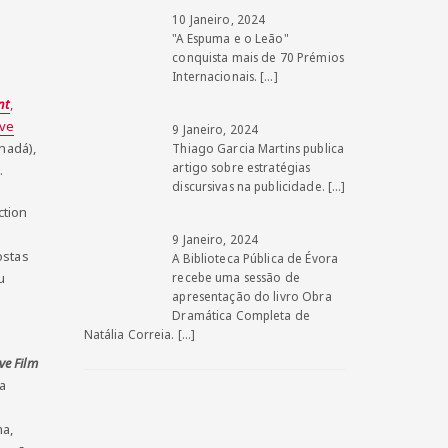
10 Janeiro, 2024
"A Espuma e o Leão"
conquista mais de 70 Prémios
Internacionais.
[…]
nt
,
ive
9 Janeiro, 2024
nadá),
Thiago Garcia Martins publica
artigo sobre estratégias
.
discursivas na publicidade.
[…]
ction
9 Janeiro, 2024
ostas
A Biblioteca Pública de Évora
u
recebe uma sessão de
apresentação do livro Obra
Dramática Completa de
Natália Correia.
[…]
ve Film
a
ma,