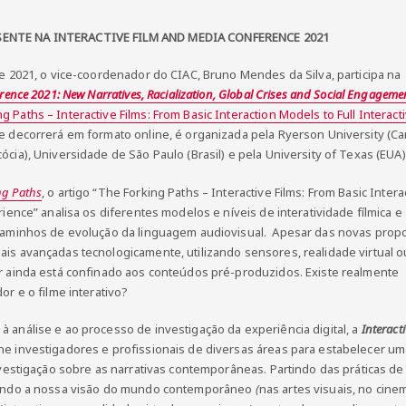
ENTE NA INTERACTIVE FILM AND MEDIA CONFERENCE 2021
de 2021, o vice-coordenador do CIAC, Bruno Mendes da Silva, participa na
rence 2021: New Narratives, Racialization, Global Crises and Social Engageme
g Paths – Interactive Films: From Basic Interaction Models to Full Interact
ue decorrerá em formato online, é organizada pela Ryerson University (Ca
cia), Universidade de São Paulo (Brasil) e pela University of Texas (EUA)
ng Paths
, o artigo “The Forking Paths – Interactive Films: From Basic Intera
rience” analisa os diferentes modelos e níveis de interatividade fílmica e
 caminhos de evolução da linguagem audiovisual. Apesar das novas prop
is avançadas tecnologicamente, utilizando sensores, realidade virtual o
or ainda está confinado aos conteúdos pré-produzidos. Existe realmente
or e o filme interativo?
 análise e ao processo de investigação da experiência digital, a
Interacti
e investigadores e profissionais de diversas áreas para estabelecer um
investigação sobre as narrativas contemporâneas. Partindo das práticas de
ando a nossa visão do mundo contemporâneo
(
nas artes visuais, no cine