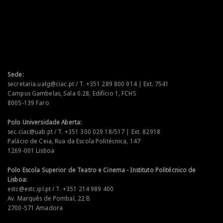
Sede:
secretaria.ualg@ciac.pt / T. +351 289 800 914 | Ext. 7541
Campus Gambelas, Sala 0.28, Edifício 1, FCHS
8005-139 Faro
Polo Universidade Aberta:
sec.ciac@uab.pt / T. +351 300 029 18/517 | Ext. 82918
Palácio de Ceia, Rua da Escola Politécnica, 147
1269-001 Lisboa
Polo Escola Superior de Teatro e Cinema - Instituto Politécnico de
Lisboa:
estc@estc.ipl.pt / T. +351 214 989 400
Av. Marquês de Pombal, 22 B
2700-571 Amadora