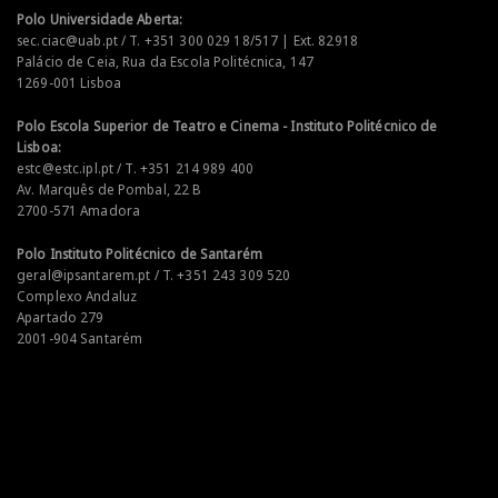
Polo Universidade Aberta:
sec.ciac@uab.pt / T. +351 300 029 18/517 | Ext. 82918
Palácio de Ceia, Rua da Escola Politécnica, 147
1269-001 Lisboa
Polo Escola Superior de Teatro e Cinema - Instituto Politécnico de
Lisboa:
estc@estc.ipl.pt / T. +351 214 989 400
Av. Marquês de Pombal, 22 B
2700-571 Amadora
Polo Instituto Politécnico de Santarém
geral@ipsantarem.pt / T. +351 243 309 520
Complexo Andaluz
Apartado 279
2001-904 Santarém