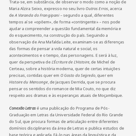
Trata-se, em substância, de observar o modo como a noção de
Maria Alzira Seixo, expresso no seu livro
Outros Erros
, acerca
de
A Varanda do Frangipani –
segundo a qual, diferentes
tempos aí se «opõem», de forma «contingente» – nos pode
ajudar a compreender a questão fundamental da memória e
do esquecimento, na construção do país. Seguindo a
observação de Ana Mafalda Leite, examinam-se as diferenças
das formas de pensar a vida natural e social, os
acontecimentos e o tempo, das personagens. E será à luz,
quer da perspetiva de
L’Écriture de L’Histoire
, de Michel de
Certeau, sobre a história moderna, quer de certas intuições
precisas, contidas quer em
O Gosto do Segredo
, quer em
Histoire du Mensonge
, de Jacques Derrida, que se procura
pensar os sentidos do romance de Mia Couto, no que diz
respeito aos dramas e às esperanças atuais de Moçambique.
Conexão Letras
é uma publicação do Programa de Pós-
Graduação em Letras da Universidade Federal do Rio Grande
do Sul, que procura formas de articulação entre diferentes
domínios disciplinares da área de Letras e publica estudos de
base teórica e aplicada. Fá-lo nas áreas da linguística e da