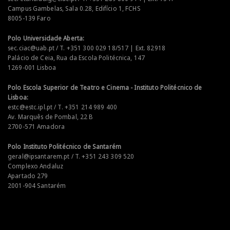
Campus Gambelas, Sala 0.28, Edifício 1, FCHS
8005-139 Faro
Polo Universidade Aberta:
sec.ciac@uab.pt / T. +351 300 029 18/517 | Ext. 82918
Palácio de Ceia, Rua da Escola Politécnica, 147
1269-001 Lisboa
Polo Escola Superior de Teatro e Cinema - Instituto Politécnico de
Lisboa:
estc@estc.ipl.pt / T. +351 214 989 400
Av. Marquês de Pombal, 22 B
2700-571 Amadora
Polo Instituto Politécnico de Santarém
geral@ipsantarem.pt / T. +351 243 309 520
Complexo Andaluz
Apartado 279
2001-904 Santarém