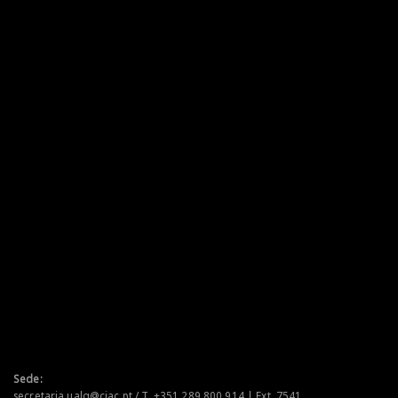
Sede:
secretaria.ualg@ciac.pt / T. +351 289 800 914 | Ext. 7541