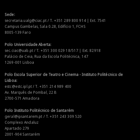
Sede:
secretaria.ualg@ciac.pt / T. +351 289 800 914 | Ext. 7541
Campus Gambelas, Sala 0.28, Edifício 1, FCHS
8005-139 Faro
Polo Universidade Aberta:
sec.ciac@uab.pt / T. +351 300 029 18/517 | Ext. 82918
Palácio de Ceia, Rua da Escola Politécnica, 147
1269-001 Lisboa
Polo Escola Superior de Teatro e Cinema - Instituto Politécnico de
Lisboa:
estc@estc.ipl.pt / T. +351 214 989 400
Av. Marquês de Pombal, 22 B
2700-571 Amadora
Polo Instituto Politécnico de Santarém
geral@ipsantarem.pt / T. +351 243 309 520
Complexo Andaluz
Apartado 279
2001-904 Santarém