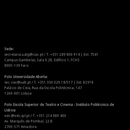
Sede:
secretaria.ualg@ciac.pt / T. +351 289 800 914 | Ext. 7541
Campus Gambelas, Sala 0.28, Edifício 1, FCHS
8005-139 Faro
Polo Universidade Aberta:
sec.ciac@uab.pt / T. +351 300 029 18/517 | Ext. 82918
Palácio de Ceia, Rua da Escola Politécnica, 147
1269-001 Lisboa
Polo Escola Superior de Teatro e Cinema - Instituto Politécnico de
Lisboa:
estc@estc.ipl.pt / T. +351 214 989 400
Av. Marquês de Pombal, 22 B
2700-571 Amadora