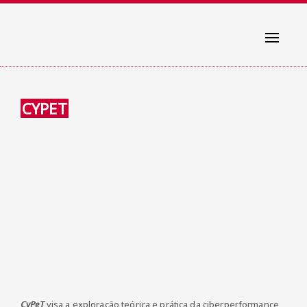
Toggle
navigati
CYPET
CyPeT
visa a exploração teórica e prática da ciberperformance,