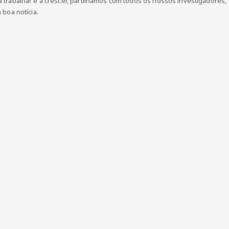
 trabalhar e a crescer, partilhamos com todos os nossos investigadores,
 boa notícia.