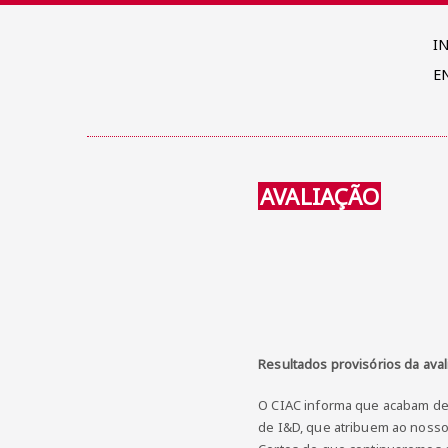
I
E
AVALIAÇÃO
Resultados provisórios da ava
O CIAC informa que acabam de 
de I&D, que atribuem ao nosso