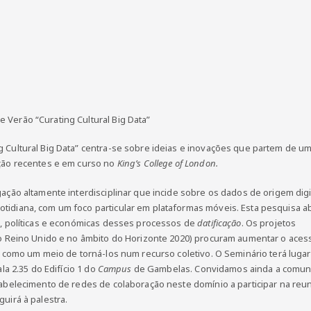
 Verão “Curating Cultural Big Data”
g Cultural Big Data” centra-se sobre ideias e inovações que partem de u
ação recentes e em curso no
King’s College of London.
gação altamente interdisciplinar que incide sobre os dados de origem digi
tidiana, com um foco particular em plataformas móveis. Esta pesquisa a
s, políticas e económicas desses processos de
datificação
. Os projetos
 do Reino Unido e no âmbito do Horizonte 2020) procuram aumentar o aces
os como um meio de torná-los num recurso coletivo. O Seminário terá luga
ala 2.35 do Edifício 1 do
Campus
de Gambelas. Convidamos ainda a comu
tabelecimento de redes de colaboração neste domínio a participar na reu
uirá à palestra.