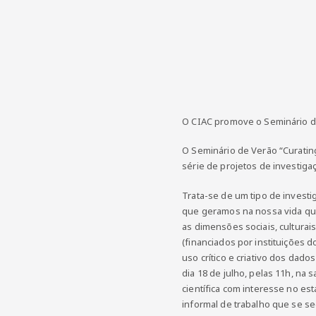
O CIAC promove o Seminário de
O Seminário de Verão “Curatin
série de projetos de investig
Trata-se de um tipo de investi
que geramos na nossa vida quo
as dimensões sociais, culturai
(financiados por instituições
uso crítico e criativo dos dad
dia 18 de julho, pelas 11h, na s
científica com interesse no es
informal de trabalho que se seg