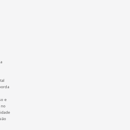
ma
tal
borda
so e
r no
nidade
nião